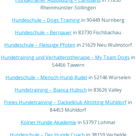
Hundetrainer Ausbildung – Canisland
in 77836
Rheinmünster-Söllingen
Hundeschule – Dogs Training
in 90449 Nürnberg
Hundeschule – Bernauer
in 83730 Fischbachau
Hundeschule – Fleissige Pfoten
in 21629 Neu Wulmstorf
Hundetraining und Verhaltenstherapie – My Team Dogs
in
54456 Tawern
Hundeschule – Mensch-Hund-Rudel
in 52146 Würselen
Hundetraining – Bianca Hübsch
in 83626 Valley
Freies Hundetraining – Dackelklub Altötting Mühldorf
in
84453 Mühldorf
Kölner Hunde-Akademie
in 53797 Lohmar
Hundeschule – Der Hunde Coach
in 38159 Vechelde