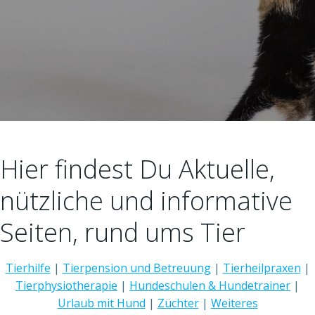
Hier findest Du Aktuelle,
nützliche und informative
Seiten, rund ums Tier
Tierhilfe
|
Tierpension und Betreuung
|
Tierheilpraxen
|
Tierphysiotherapie
|
Hundeschulen & Hundetrainer
|
Urlaub mit Hund
|
Züchter
|
Weiteres