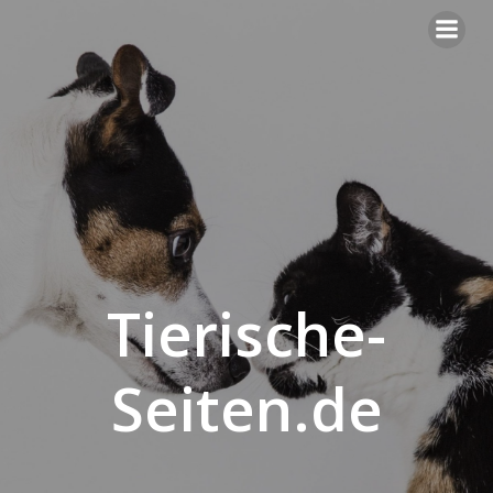
Springe
zum
Inhalt
Tierische-
Seiten.de